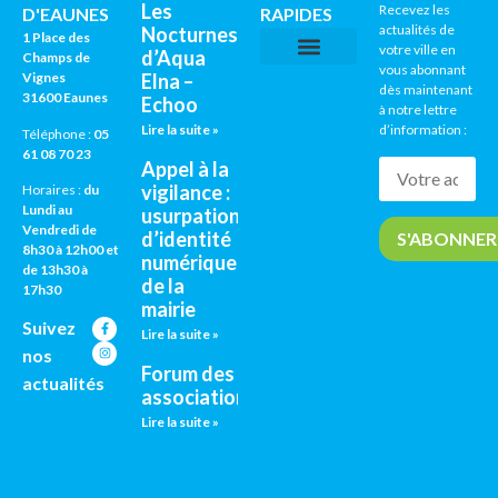
Les
Recevez les
D'EAUNES
RAPIDES
actualités de
Nocturnes
1 Place des
votre ville en
d’Aqua
Champs de
vous abonnant
Vignes
Elna –
CNI / PASSEPORTS
AGENDA CULTUREL
dès maintenant
31600 Eaunes
Echoo
à notre lettre
Lire la suite »
d’information :
Téléphone :
05
61 08 70 23
Appel à la
vigilance :
Horaires :
du
Lundi au
usurpation
Vendredi de
d’identité
8h30 à 12h00 et
numérique
de 13h30 à
de la
17h30
mairie
Suivez
Lire la suite »
nos
Forum des
actualités
associations
Lire la suite »