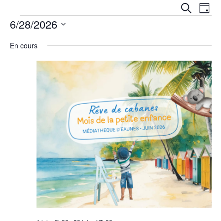
Reche
Na
RECHERC
JOUR
et
6/28/2026
de
navig
Sélectionnez
vu
une
En cours
date.
de
Év
vues
Évèn