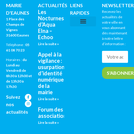
MAIRIE
ACTUALITÉS
LIENS
NEWSLETTER
Les
Recevez les
D'EAUNES
RAPIDES
actualités de
Nocturnes
1 Place des
votre ville en
d’Aqua
Champs de
vous abonnant
Vignes
Elna –
CNI / PASSEPORTS
AGENDA CULTUREL
dès maintenant
31600 Eaunes
Echoo
à notre lettre
Lire la suite »
d’information :
Téléphone :
05
61 08 70 23
Appel à la
vigilance :
Horaires :
du
Lundi au
usurpation
Vendredi de
d’identité
8h30 à 12h00 et
numérique
de 13h30 à
de la
17h30
mairie
Suivez
Lire la suite »
nos
Forum des
actualités
associations
Lire la suite »