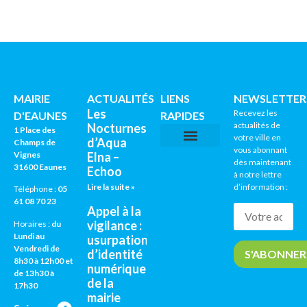
MAIRIE
ACTUALITÉS
LIENS
NEWSLETTER
Les
Recevez les
D'EAUNES
RAPIDES
actualités de
Nocturnes
1 Place des
votre ville en
d’Aqua
Champs de
vous abonnant
Vignes
Elna –
CNI / PASSEPORTS
AGENDA CULTUREL
dès maintenant
31600 Eaunes
Echoo
à notre lettre
Lire la suite »
d’information :
Téléphone :
05
61 08 70 23
Appel à la
vigilance :
Horaires :
du
Lundi au
usurpation
Vendredi de
d’identité
8h30 à 12h00 et
numérique
de 13h30 à
de la
17h30
mairie