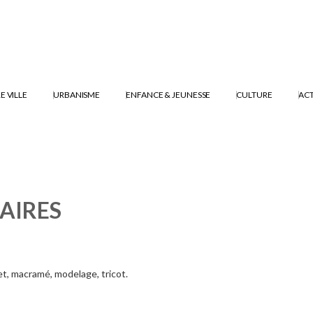
E VILLE
URBANISME
ENFANCE & JEUNESSE
CULTURE
ACT
AIRES
et, macramé, modelage, tricot.