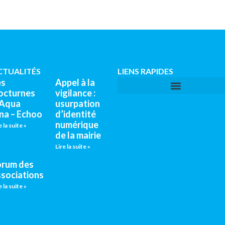
CTUALITÉS
LIENS RAPIDES
es
Appel à la
octurnes
vigilance :
’Aqua
usurpation
na – Echoo
d’identité
numérique
e la suite »
de la mairie
Lire la suite »
orum des
ssociations
e la suite »