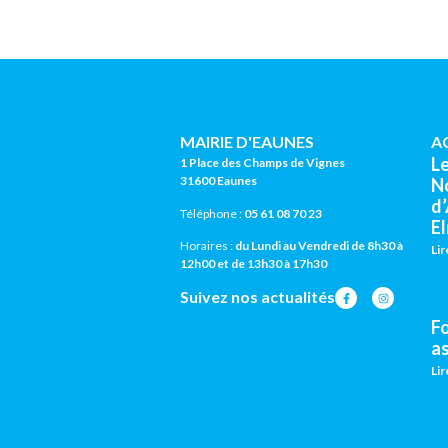
MAIRIE D'EAUNES
A
L
1 Place des Champs de Vignes
31600 Eaunes
N
d
Téléphone :
05 61 08 70 23
El
Horaires :
du Lundi au Vendredi de 8h30 à
Lir
12h00 et de 13h30 à 17h30
Suivez nos actualités
F
a
Lir