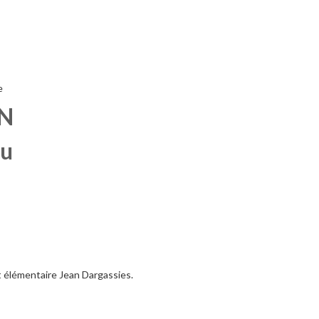
e
N
ou
t élémentaire Jean Dargassies.