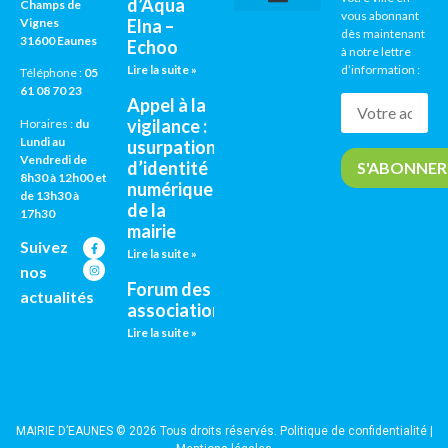
d’Aqua
Champs de
vous abonnant
Vignes
Elna –
CNI / PASSEPORTS
AGENDA CULTUREL
dès maintenant
31600 Eaunes
Echoo
à notre lettre
Lire la suite »
d’information :
Téléphone :
05
61 08 70 23
Appel à la
vigilance :
Horaires :
du
Lundi au
usurpation
Vendredi de
d’identité
8h30 à 12h00 et
numérique
de 13h30 à
de la
17h30
mairie
Suivez
Lire la suite »
nos
Forum des
actualités
associations
Lire la suite »
MAIRIE D’EAUNES © 2026 Tous droits réservés.
Politique de confidentialité
|