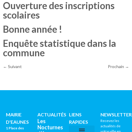
Ouverture des inscriptions
scolaires
Bonne année !
Enquête statistique dans la
commune
←
Suivant
Prochain
→
MAIRIE
ACTUALITÉS
LIENS
NEWSLETTER
Les
Recevez les
D'EAUNES
RAPIDES
actualités de
Nocturnes
1 Place des
votre ville en