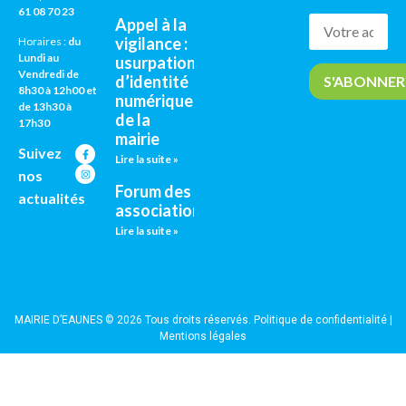
61 08 70 23
Appel à la
vigilance :
Horaires :
du
Lundi au
usurpation
Vendredi de
d’identité
8h30 à 12h00 et
numérique
de 13h30 à
de la
17h30
mairie
Suivez
Lire la suite »
nos
Forum des
actualités
associations
Lire la suite »
MAIRIE D’EAUNES © 2026 Tous droits réservés.
Politique de confidentialité
|
Mentions légales