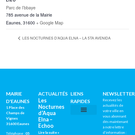
Parc de l’bbaye
785 avenue de la Mairie
Eaunes
,
31600
+ Google Map
LES NOCTURNES D’AQUA ELNA – LA 5TA AVENIDA
MAIRIE
ACTUALITÉS
LIENS
NEWSLETTER
Les
Recevez les
D'EAUNES
RAPIDES
actualités de
Nocturnes
1 Place des
votre ville en
d’Aqua
Champs de
vous abonnant
Vignes
Elna –
CNI / PASSEPORTS
AGENDA CULTUREL
dès maintenant
31600 Eaunes
Echoo
à notre lettre
Lire la suite »
d’information :
Téléphone :
05