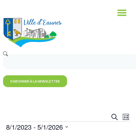
S'ABONNER À LA NEWSLETTER
Reche
Na
RECHERC
LISTE
et
8/1/2023
 - 
5/1/2026
de
Sélectionnez