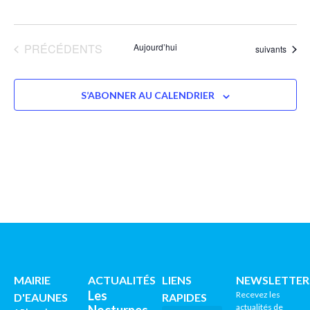
ÉVÈNEMENTS
PRÉCÉDENTS
Aujourd’hui
Évènements
suivants
S’ABONNER AU CALENDRIER
MAIRIE
ACTUALITÉS
LIENS
NEWSLETTER
Les
Recevez les
D'EAUNES
RAPIDES
actualités de