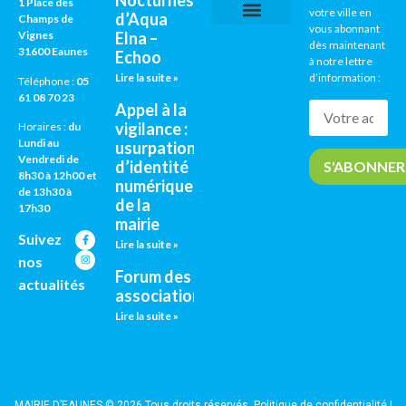
Nocturnes
1 Place des
votre ville en
d’Aqua
Champs de
vous abonnant
Vignes
Elna –
CNI / PASSEPORTS
AGENDA CULTUREL
dès maintenant
31600 Eaunes
Echoo
à notre lettre
Lire la suite »
d’information :
Téléphone :
05
61 08 70 23
Appel à la
vigilance :
Horaires :
du
Lundi au
usurpation
Vendredi de
d’identité
8h30 à 12h00 et
numérique
de 13h30 à
de la
17h30
mairie
Suivez
Lire la suite »
nos
Forum des
actualités
associations
Lire la suite »
MAIRIE D’EAUNES © 2026 Tous droits réservés.
Politique de confidentialité
|