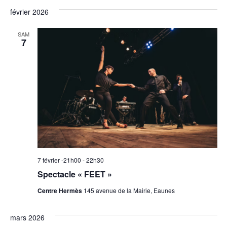
navig
vu
une
date.
février 2026
de
Év
vues
SAM
7
Évèn
7 février -21h00
-
22h30
Spectacle « FEET »
Centre Hermès
145 avenue de la Mairie, Eaunes
mars 2026