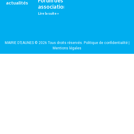
Forum des
actualités
associations
Lire la suite »
MAIRIE D’EAUNES © 2026 Tous droits réservés.
Politique de confidentialité
|
Mentions légales