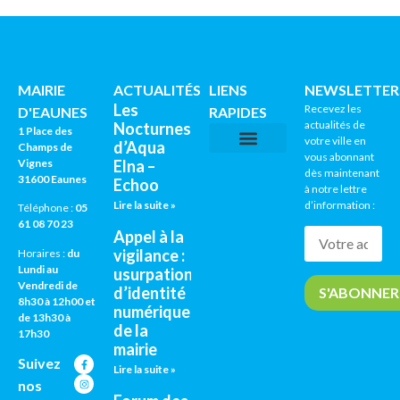
MAIRIE
ACTUALITÉS
LIENS
NEWSLETTER
Les
Recevez les
D'EAUNES
RAPIDES
actualités de
Nocturnes
1 Place des
votre ville en
d’Aqua
Champs de
vous abonnant
Vignes
Elna –
CNI / PASSEPORTS
AGENDA CULTUREL
dès maintenant
31600 Eaunes
Echoo
à notre lettre
Lire la suite »
d’information :
Téléphone :
05
61 08 70 23
Appel à la
vigilance :
Horaires :
du
Lundi au
usurpation
Vendredi de
d’identité
8h30 à 12h00 et
numérique
de 13h30 à
de la
17h30
mairie
Suivez
Lire la suite »
nos